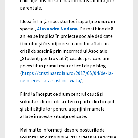
educație privind sarcina/formarea abilităților
parentale.
Ideea înființării acestui loc îi aparține unui om
special,
Alexandra Nadane
. De mai bine de 8
ani ea se implică în proiecte sociale dedicate
tinerilor şi în sprijinirea mamelor aflate în
criză de sarcină prin intermediul Asociației
„Studenți pentru viață”, cea despre care am
povestit în primul meu articol de pe blog
(
https://cristinastoian.ro/2017/05/04/de-la-
neinteres-la-a-sustine-viata/
).
Fiind la început de drum centrul caută şi
voluntari dornici de a oferi o parte din timpul
şi abilitățile lor pentru a sprijini mamele
aflate în aceste situații delicate.
Mai multe informații despre posturile de
voluntariat disponibile, dar şi despre serviciile