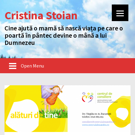
Cristina Stoian
Cine ajută o mamă să nască viața pe care o
poartă în pântec devine o mână a lui
Dumnezeu
Open Menu