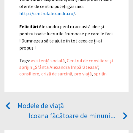
oferite de centru puteți găsi aici:
http://centrulalexandra.ro/
.
Felicitări
Alexandra pentru această idee şi
pentru toate lucrurile frumoase pe care le faci
! Dumnezeu să te ajute în tot ceea ce ți-ai
propus !
Tags:
asistență socială
,
Centrul de consiliere şi
sprijin „Sfânta Alexandra Împărăteasa”
,
consiliere
,
criză de sarcină
,
pro viață
,
sprijin
Modele de viață
Icoana făcătoare de minuni...