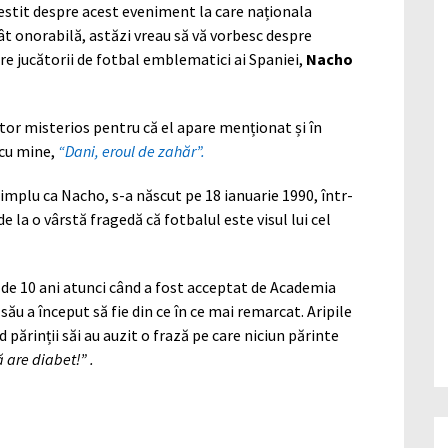
vestit despre acest eveniment la care naționala
t onorabilă, astăzi vreau să vă vorbesc despre
re jucătorii de fotbal emblematici ai Spaniei,
Nacho
ător misterios pentru că el apare menționat și în
 cu mine,
“Dani, eroul de zahăr”.
implu ca Nacho, s-a născut pe 18 ianuarie 1990, într-
e la o vârstă fragedă că fotbalul este visul lui cel
ta de 10 ani atunci când a fost acceptat de Academia
său a început să fie din ce în ce mai remarcat. Aripile
d părinții săi au auzit o frază pe care niciun părinte
 are diabet!” .