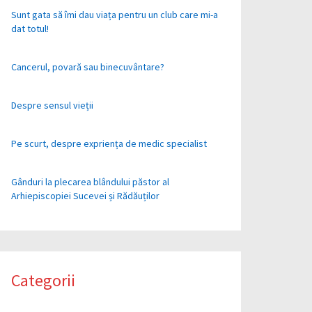
Sunt gata să îmi dau viața pentru un club care mi-a
dat totul!
Cancerul, povară sau binecuvântare?
Despre sensul vieții
Pe scurt, despre expriența de medic specialist
Gânduri la plecarea blândului păstor al
Arhiepiscopiei Sucevei și Rădăuților
Categorii