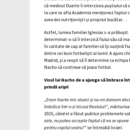
că medicul Duarte îi interzicea puștiului să
la care se afla Academia menționez faptul c
avea doi nutriționiști și propriul bucătar…
Astfel, lumea familiei Iglesias s-a prăbușit.
determinat-o să îi interzică fiului său să ma
în calitate de cap al familiei să își susțină f
dintre cei buni fotbaliști ai lumii. A ajuns 
Madrid, și a reușit să îl determine ca echip
Nacho să continue să joace fotbal.
Visul lui Nacho de a ajunge să îmbrace înt
prindă aripi!
„Eram foarte mic atunci și nu-mi doream decât
îmbrăca într-o zi tricoul Realului!”
, mărturiseș
2015, când el a făcut publice problemele sa
sale, nu putea accepta faptul că ea se opune vi
pentru copilul vostru?”
se întreabă Israel.