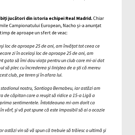
ubiți jucători din istoria echipei Real Madrid.
Chiar
imile Campionatului European, Nacho și-a anunțat
” timp de aproape un sfert de veac:
ași loc de aproape 25 de ani, am învățat tot ceea ce
iecare zi în același loc de aproape 25 de ani, am
unt gata să îmi dau viața pentru un club care mi-ai dat
ul să plec cu încrederea și liniștea de a ști că mereu
st club, pe teren și în afara lui.
 stadionul nostru, Santiago Bernabeu, iar astăzi am
 de căpitan care a reușit să ridice a 15-a Ligă a
xprima sentimentele. Întotdeauna mi-am dorit ca
în vârf, și vă pot spune că este imposibil să ai o ocazie
 dar astăzi vin să vă spun că trebuie să trăiesc o ultimă și