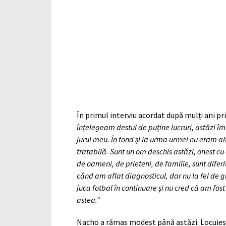
În primul interviu acordat după mulți ani pr
înțelegeam destul de puține lucruri, astăzi î
jurul meu. În fond și la urma urmei nu eram 
tratabilă. Sunt un om deschis astăzi, onest cu 
de oameni, de prieteni, de familie, sunt diferit
când am aflat diagnosticul, dar nu la fel de g
juca fotbal în continuare și nu cred că am fos
astea.”
Nacho a rămas modest până astăzi. Locuieșt