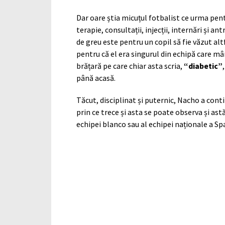
Dar oare știa micuțul fotbalist ce urma pent
terapie, consultații, injecții, internări și 
de greu este pentru un copil să fie văzut altf
pentru că el era singurul din echipă care mâ
brățară pe care chiar asta scria,
“diabetic”
până acasă.
Tăcut, disciplinat și puternic, Nacho a cont
prin ce trece și asta se poate observa și astă
echipei blanco sau al echipei naționale a Spa