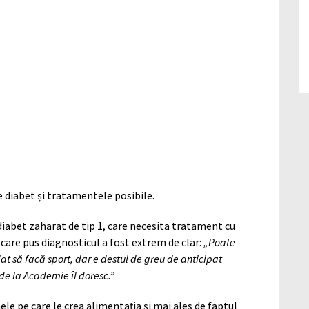
e diabet și tratamentele posibile.
 diabet zaharat de tip 1, care necesita tratament cu
 care pus diagnosticul a fost extrem de clar:
„Poate
at să facă sport, dar e destul de greu de anticipat
de la Academie îl doresc.”
e pe care le crea alimentația și mai ales de faptul