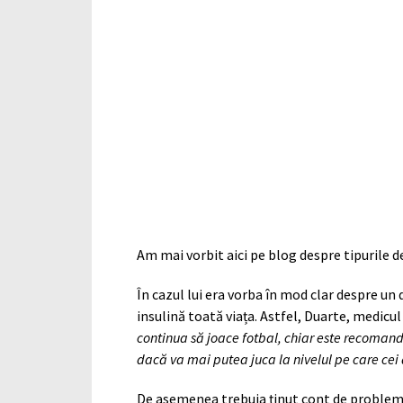
Am mai vorbit aici pe blog despre tipurile d
În cazul lui era vorba în mod clar despre un
insulină toată viața. Astfel, Duarte, medicul
continua să joace fotbal, chiar este recomand
dacă va mai putea juca la nivelul pe care cei 
De asemenea trebuia ținut cont de problemel