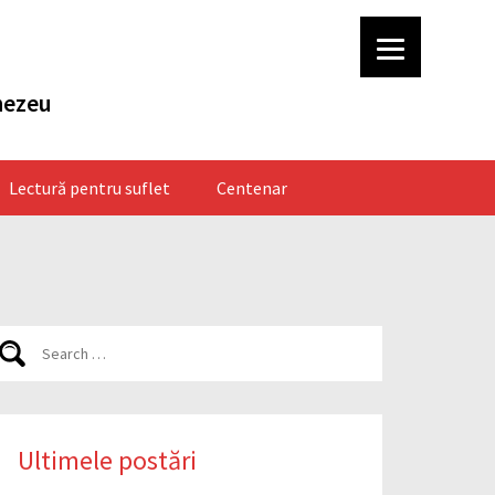
nezeu
Lectură pentru suflet
Centenar
Ultimele postări