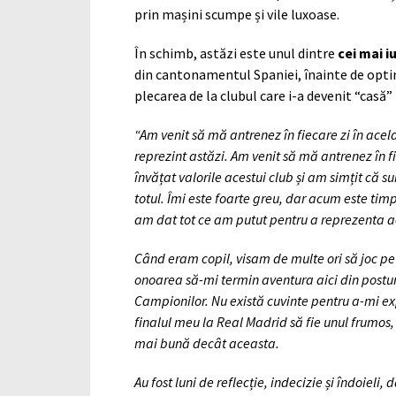
prin mașini scumpe și vile luxoase.
În schimb, astăzi este unul dintre
cei mai i
din cantonamentul Spaniei, înainte de opt
plecarea de la clubul care i-a devenit “casă
“Am venit să mă antrenez în fiecare zi în acel
reprezint astăzi. Am venit să mă antrenez în f
învățat valorile acestui club și am simțit că s
totul. Îmi este foarte greu, dar acum este timp
am dat tot ce am putut pentru a reprezenta ace
Când eram copil, visam de multe ori să joc pe
onoarea să-mi termin aventura aici din postura
Campionilor. Nu există cuvinte pentru a-mi e
finalul meu la Real Madrid să fie unul frumos, 
mai bună decât aceasta.
Au fost luni de reflecție, indecizie și îndoieli,