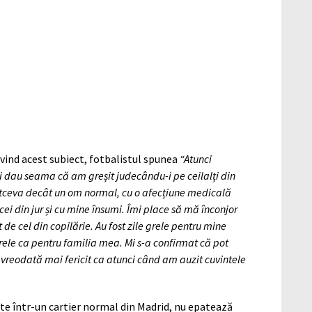
ivind acest subiect, fotbalistul spunea
“Atunci
mi dau seama că am greșit judecându-i pe ceilalți din
altceva decât un om normal, cu o afecțiune medicală
cei din jur și cu mine însumi. Îmi place să mă înconjor
 de cel din copilărie. Au fost zile grele pentru mine
rele ca pentru familia mea. Mi s-a confirmat că pot
t vreodată mai fericit ca atunci când am auzit cuvintele
e într-un cartier normal din Madrid, nu epatează