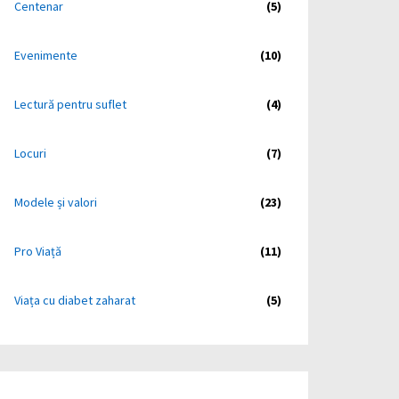
Centenar
(5)
Evenimente
(10)
Lectură pentru suflet
(4)
Locuri
(7)
Modele și valori
(23)
Pro Viață
(11)
Viața cu diabet zaharat
(5)