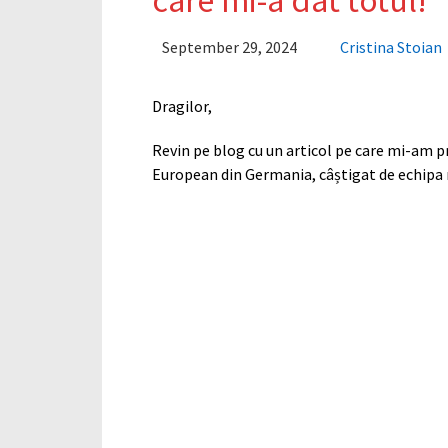
care mi-a dat totul!
September 29, 2024
Cristina Stoian
Dragilor,
Revin pe blog cu un articol pe care mi-am pr
European din Germania, câștigat de echipa n