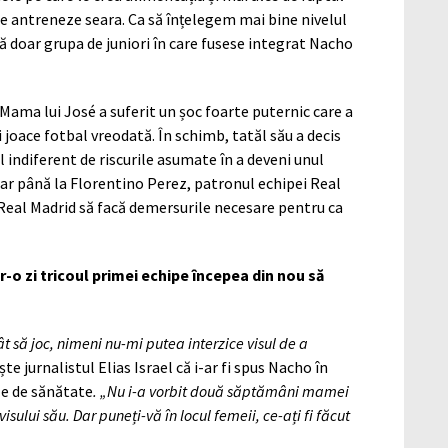
 se antreneze seara. Ca să înțelegem mai bine nivelul
ă doar grupa de juniori în care fusese integrat Nacho
 Mama lui José a suferit un șoc foarte puternic care a
i joace fotbal vreodată. În schimb, tatăl său a decis
iul indiferent de riscurile asumate în a deveni unul
chiar până la Florentino Perez, patronul echipei Real
a Real Madrid să facă demersurile necesare pentru ca
r-o zi tricoul primei echipe începea din nou să
 să joc, nimeni nu-mi putea interzice visul de a
te jurnalistul Elias Israel că i-ar fi spus Nacho în
le de sănătate
. „Nu i-a vorbit două săptămâni mamei
sului său. Dar puneți-vă în locul femeii, ce-ați fi făcut