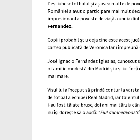
Deși iubesc fotbalul și aș avea multe de po
României a avut o participare mai mult decâ
impresionanta poveste de viață a unuia dint
Fernandez.
Copiii probabil știu deja cine este acest juc
cartea publicată de Veronica Iani împreună
José Ignacio Fernández Iglesias, cunoscut s
o familie modestă din Madrid și a știut încă d
mai mare.
Visul lui a început să prindă contur la vârs
de fotbal a echipei Real Madrid, iar talentul 
i-au fost tăiate brusc, doi ani mai târziu cân
nu își dorește să o audă:
“Fiul dumneavoastră