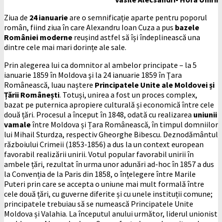
Ziua de
24 ianuarie
are o semnificație aparte pentru poporul
român, fiind ziua în care Alexandru Ioan Cuza a pus
bazele
României moderne
reușind astfel să își îndeplinească una
dintre cele mai mari dorințe ale sale.
Prin alegerea lui ca domnitor al ambelor principate – la 5
ianuarie 1859 în Moldova şi la 24 ianuarie 1859 în Ţara
Românească, luau naștere
Principatele Unite ale Moldovei și
Țării Românești
. Totuși, unirea a fost un proces complex,
bazat pe puternica apropiere culturală și economică între cele
două țări. Procesul a început în 1848, odată cu realizarea
uniunii
vamale
între Moldova și Țara Românească, în timpul domniilor
lui Mihail Sturdza, respectiv Gheorghe Bibescu. Deznodământul
războiului Crimeii (1853-1856) a dus la un context european
favorabil realizării unirii. Votul popular favorabil unirii în
ambele țări, rezultat în urma unor adunări ad-hoc în 1857 a dus
la Convenția de la Paris din 1858, o înțelegere între Marile
Puteri prin care se accepta o uniune mai mult formală între
cele două țări, cu guverne diferite și cu unele instituții comune;
principatele trebuiau să se numească Principatele Unite
Moldova și Valahia. La începutul anului următor, liderul unionist