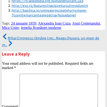
https://ro.wikipedia.org/AlexandruIoanCuza
http://evz.ro/bucurestiiasisireturcutrenulunirii
http://basilica.ro/unireaprincipatelorromane-
7cuvintemarcantealepatriarhuluidaniel
Tags:
24 ianuarie 1859
,
Alexandru Ioan Cuza
,
Anul Centenarului
,
Mica Unire
,
temelia României moderne
Mihai Eminescu rămâne trec...
Neagu Djuvara, un reper de
m...
Leave a Reply
Your email address will not be published.
Required fields are
marked
*
Comment