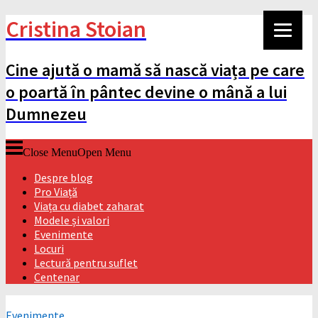
Cristina Stoian
Cine ajută o mamă să nască viața pe care
o poartă în pântec devine o mână a lui
Dumnezeu
Close Menu
Open Menu
Despre blog
Pro Viață
Viața cu diabet zaharat
Modele și valori
Evenimente
Locuri
Lectură pentru suflet
Centenar
Evenimente