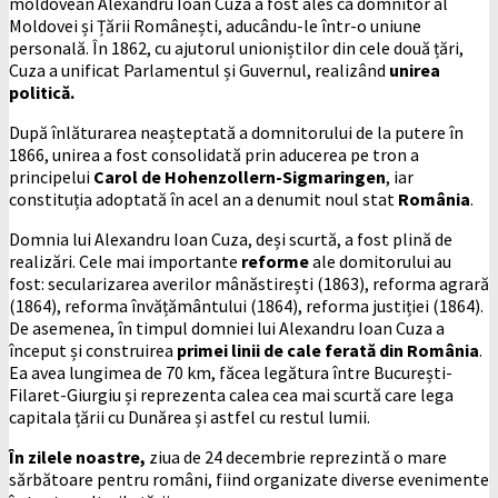
moldovean Alexandru Ioan Cuza a fost ales ca domnitor al
Moldovei și Țării Românești, aducându-le într-o uniune
personală. În 1862, cu ajutorul unioniștilor din cele două țări,
Cuza a unificat Parlamentul și Guvernul, realizând
unirea
politică.
După înlăturarea neașteptată a domnitorului de la putere în
1866, unirea a fost consolidată prin aducerea pe tron a
principelui
Carol de Hohenzollern-Sigmaringen
, iar
constituția adoptată în acel an a denumit noul stat
România
.
Domnia lui Alexandru Ioan Cuza, deși scurtă, a fost plină de
realizări. Cele mai importante
reforme
ale domitorului au
fost: secularizarea averilor mânăstirești (1863), reforma agrară
(1864), reforma învățământului (1864), reforma justiției (1864).
De asemenea, în timpul domniei lui Alexandru Ioan Cuza a
început și construirea
primei linii de cale ferată din România
.
Ea avea lungimea de 70 km, făcea legătura între București-
Filaret-Giurgiu și reprezenta calea cea mai scurtă care lega
capitala țării cu Dunărea și astfel cu restul lumii.
În zilele noastre,
ziua de 24 decembrie reprezintă o mare
sărbătoare pentru români, fiind organizate diverse evenimente