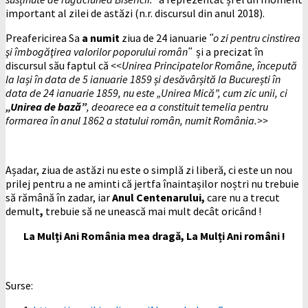
important al zilei de astăzi (n.r. discursul din anul 2018).
Preafericirea Sa
a numit
ziua de 24 ianuarie
ʺo zi pentru cinstirea
şi îmbogăţirea valorilor poporului românʺ
și a precizat în
discursul său faptul că
<<Unirea Principatelor Române, începută
la Iași în data de 5 ianuarie 1859 și desăvârșită la București în
data de 24 ianuarie 1859, nu este „Unirea Mică”, cum zic unii, ci
„Unirea de bază”
, deoarece ea a constituit temelia pentru
formarea în anul 1862 a statului român, numit România.>>
Așadar, ziua de astăzi nu este o simplă zi liberă, ci este un nou
prilej pentru a ne aminti că jertfa înaintașilor noștri nu trebuie
să rămână în zadar, iar
Anul Centenarului,
care nu a trecut
demult
,
trebuie să ne unească mai mult decât oricând !
La Mulți Ani România mea dragă, La Mulți Ani români !
Surse: