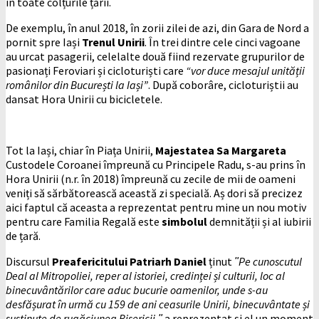
în toate colțurile țării.
De exemplu, în anul 2018, în zorii zilei de azi, din Gara de Nord a
pornit spre Iași
Trenul Unirii
. În trei dintre cele cinci vagoane
au urcat pasagerii, celelalte două fiind rezervate grupurilor de
pasionați Feroviari și cicloturiști care
“vor duce mesajul unității
românilor din București la Iași”
. După coborâre, cicloturiștii au
dansat Hora Unirii cu bicicletele.
Tot la Iași, chiar în Piața Unirii,
Majestatea Sa Margareta
Custodele Coroanei împreună cu Principele Radu, s-au prins în
Hora Unirii (n.r. în 2018) împreună cu zecile de mii de oameni
veniți să sărbătorească această zi specială. Aș dori să precizez
aici faptul că aceasta a reprezentat pentru mine un nou motiv
pentru care Familia Regală este
simbolul
demnității și al iubirii
de țară.
Discursul
Preafericitului Patriarh Daniel
ținut
ʺPe cunoscutul
Deal al Mitropoliei, reper al istoriei, credinței și culturii, loc al
binecuvântărilor care aduc bucurie oamenilor, unde s-au
desfășurat în urmă cu 159 de ani ceasurile Unirii, binecuvântate și
susținute de rugăciunea Bisericii.ʺ
a reprezentat și el un moment