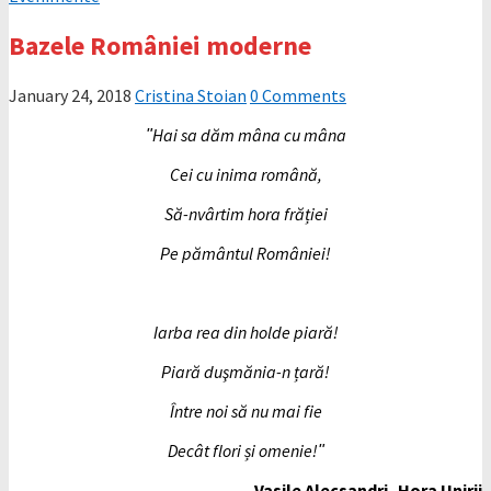
Bazele României moderne
January 24, 2018
Cristina Stoian
0 Comments
ʺHai sa dăm mâna cu mâna
Cei cu inima română,
Să-nvârtim hora frăției
Pe pământul României!
Iarba rea din holde piară!
Piară duşmănia-n țară!
Între noi să nu mai fie
Decât flori și omenie!ʺ
Vasile Alecsandri- Hora Unirii