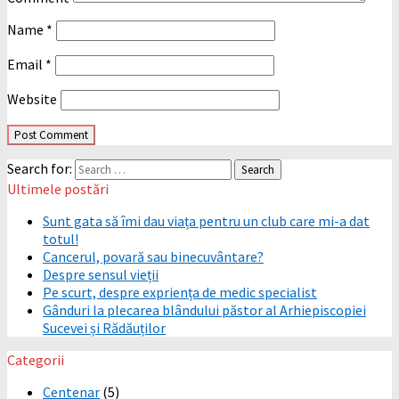
Name
*
Email
*
Website
Search for:
Ultimele postări
Sunt gata să îmi dau viața pentru un club care mi-a dat
totul!
Cancerul, povară sau binecuvântare?
Despre sensul vieții
Pe scurt, despre expriența de medic specialist
Gânduri la plecarea blândului păstor al Arhiepiscopiei
Sucevei și Rădăuților
Categorii
Centenar
(5)