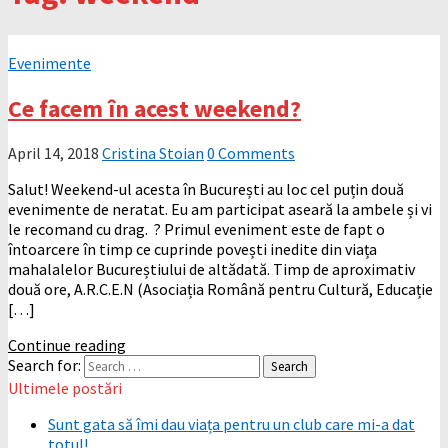
Evenimente
Ce facem în acest weekend?
April 14, 2018
Cristina Stoian
0 Comments
Salut! Weekend-ul acesta în București au loc cel puțin două
evenimente de neratat. Eu am participat aseară la ambele și vi
le recomand cu drag. ? Primul eveniment este de fapt o
întoarcere în timp ce cuprinde povești inedite din viața
mahalalelor Bucureștiului de altădată. Timp de aproximativ
două ore, A.R.C.E.N (Asociația Română pentru Cultură, Educație
[…]
Continue reading
Search for:
Ultimele postări
Sunt gata să îmi dau viața pentru un club care mi-a dat
totul!