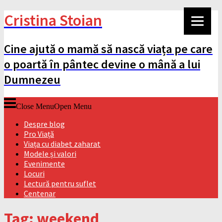
Cristina Stoian
Cine ajută o mamă să nască viața pe care
o poartă în pântec devine o mână a lui
Dumnezeu
Close Menu
Open Menu
Despre blog
Pro Viață
Viața cu diabet zaharat
Modele și valori
Evenimente
Locuri
Lectură pentru suflet
Centenar
Tag: weekend