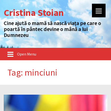
Cristina Stoian
Cine ajută o mamă să nască viața pe care o
poartă în pântec devine o mână a lui
Dumnezeu
Open Menu
Tag: minciuni