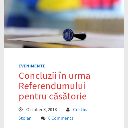
EVENIMENTE
Concluzii în urma
Referendumului
pentru căsătorie
October 8, 2018
Cristina
Stoian
0 Comments